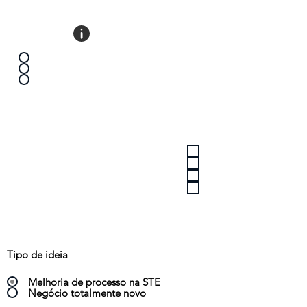
Existe relação com as áreas do
HUBITTAT?
Sim
Não
Não tenho certeza
Área de atução do HUBITTAT
Infraestrutura
Mobilidade
Socioambiental
Nenhum
Tipo de ideia
Melhoria de processo na STE
Negócio totalmente novo