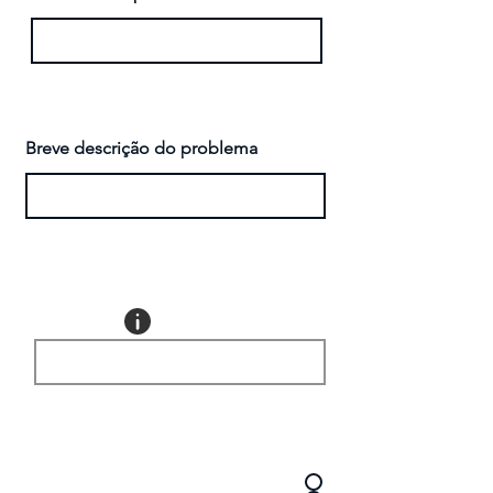
Breve descrição do problema
Quais seriam os clientes em
potencial?
?Há mercado em potencial
Sim